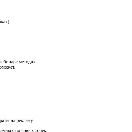
ках).
:
вебинаре методик.
оможет.
раты на рекламу.
ничных торговых точек.