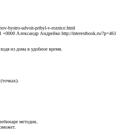
obov-bystro-udvoit-pribyl-v-roznice.html
11 +0000
Александр Андрейко
http://interestbook.ru/?p=461
одя из дома в удобное время.
(точках).
:
вебинаре методик.
оможет.