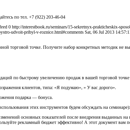
тесь по тел. +7 (922) 203-46-04
/feed
0
http://interestbook.ru/seminars/15-sekretnyx-prakticheskix-spos
-bystro-udvoit-pribyl-v-roznice.html#comments
Sat, 06 Jul 2013 14:57:
ой торговой точке. Получите набор конкретных методик не вых
даций по быстрому увеличению продаж в вашей торговой точке 
зражения клиентов, типа: «Я подумаю», » У вас дорого».
ложения подарка — бонуса.
использования этих инструментов будем обсуждать на семинаре)
изменений основных показателей после внедрения выданных на 
льзуйте рекламный бюджет эффективно! А этот документ вам п